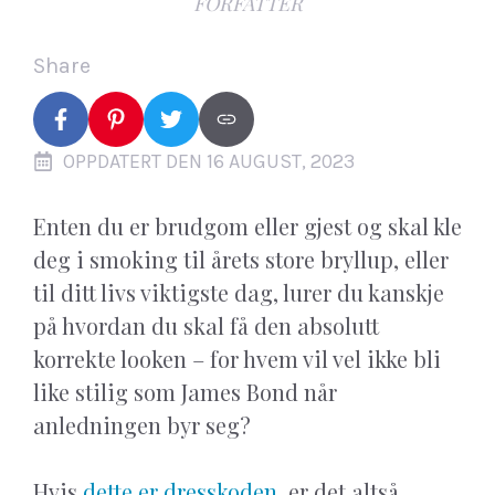
FORFATTER
Share
OPPDATERT DEN 16 AUGUST, 2023
Enten du er brudgom eller gjest og skal kle
deg i smoking til årets store bryllup, eller
til ditt livs viktigste dag, lurer du kanskje
på hvordan du skal få den absolutt
korrekte looken – for hvem vil vel ikke bli
like stilig som James Bond når
anledningen byr seg?
Hvis
dette er dresskoden
, er det altså