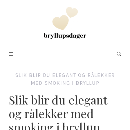
Hopp
til
innhold
Meny
SLIK BLIR DU ELEGANT OG RÅLEKKER
MED SMOKING I BRYLLUP
Slik blir du elegant
og rålekker med
smoking i bryllup