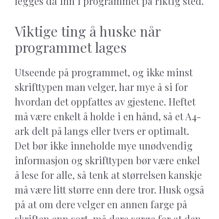
legges da inn i programmet på riktig sted.
Viktige ting å huske når
programmet lages
Utseende på programmet, og ikke minst
skrifttypen man velger, har mye å si for
hvordan det oppfattes av gjestene. Heftet
må være enkelt å holde i en hånd, så et A4-
ark delt på langs eller tvers er optimalt.
Det bør ikke inneholde mye unødvendig
informasjon og skrifttypen bør være enkel
å lese for alle, så tenk at størrelsen kanskje
må være litt større enn dere tror. Husk også
på at om dere velger en annen farge på
skriften enn sort, må dere sørge for at den