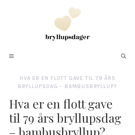
Hopp
til
innhold
Meny
HVA ER EN FLOTT GAVE TIL 79 ÅRS
BRYLLUPSDAG – BAMBUSBRYLLUP?
Hva er en flott gave
til 79 års bryllupsdag
– bambusbryllup?