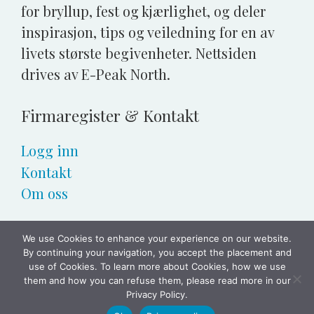
for bryllup, fest og kjærlighet, og deler
inspirasjon, tips og veiledning for en av
livets største begivenheter. Nettsiden
drives av E-Peak North.
Firmaregister & Kontakt
Logg inn
Kontakt
Om oss
We use Cookies to enhance your experience on our website.
By continuing your navigation, you accept the placement and
© 2026 E-peak North. All rights reserved.
use of Cookies. To learn more about Cookies, how we use
Personvernerklæring
them and how you can refuse them, please read more in our
Vilkår og betingelser
Privacy Policy.
Kontakt