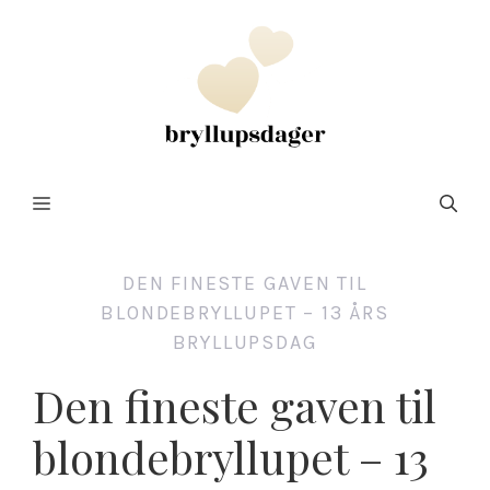
Hopp
til
innhold
Meny
DEN FINESTE GAVEN TIL
BLONDEBRYLLUPET – 13 ÅRS
BRYLLUPSDAG
Den fineste gaven til
blondebryllupet – 13