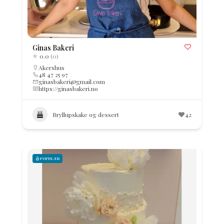
Ginas Bakeri
0.0
(0)
Akershus
48 47 25 97
ginasbakeri@gmail.com
https://ginasbakeri.no
Bryllupskake og dessert
42
POPULÆR