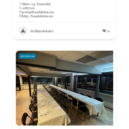
Møre og Romsdal
91857911
post@baadalstun.no
http://baadalstun.no
Bryllupslokaler
30
POPULÆR