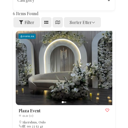
Category
6
Items Found
Filter
Sorter Etter
POPULÆR
Plaza Event
0.0
(0)
Akershus
,
Oslo
tlf: 99 23 53 41