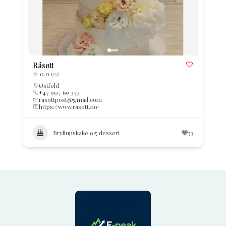
Råsøtt
0.0
(0)
Østfold
+47 907 69 373
rasottpost@gmail.com
https://www.rasott.no/
Bryllupskake og dessert
53