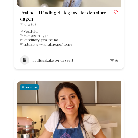
Praline – Håndlaget eleganse for den store
dagen
0.0
(0)
Vestfold
+47 919 20 737
konditor@praline.no
https://www.praline.no/home
Bryllupskake og dessert
36
POPULÆR