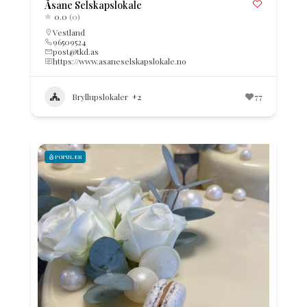
Åsane Selskapslokale
0.0
(0)
Vestland
96509524
post@tkd.as
https://www.asaneselskapslokale.no
Bryllupslokaler
+2
77
POPULÆR