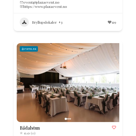
event@plazaevent.no
https://www.plazaevent.no
Bryllupslokaler
+3
119
POPULÆR
Bådalstun
0.0
(0)