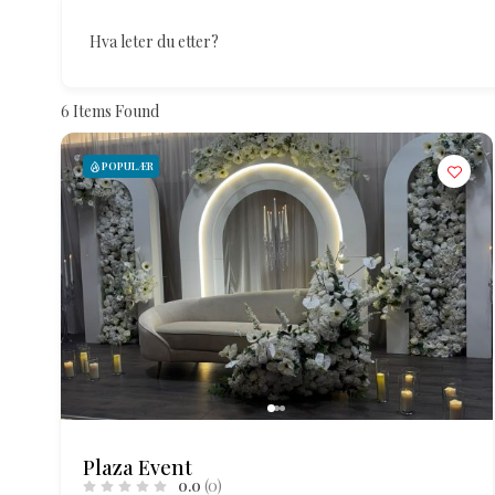
Hva leter du etter?
6
Items Found
POPULÆR
Plaza Event
0.0
(0)