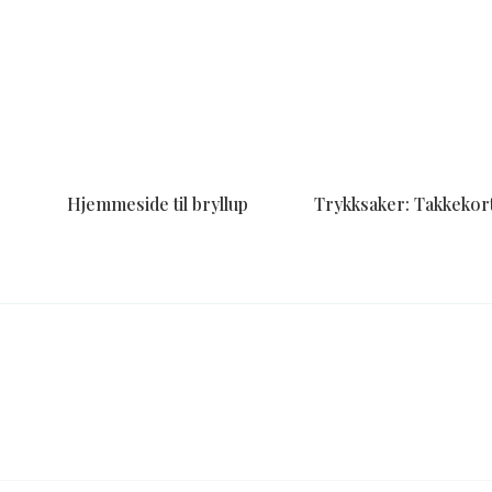
r
Hjemmeside til bryllup
Trykksaker: Takkekort