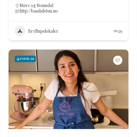
Møre og Romsdal
http://baadalstun.no
Bryllupslokaler
29
POPULÆR