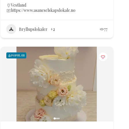
Vestland
https://www.asaneselskapslokale.no
Bryllupslokaler
+2
77
POPULÆR