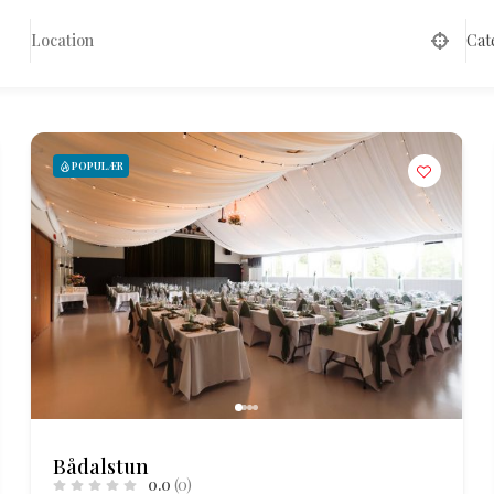
Cat
POPULÆR
Bådalstun
0.0
(0)