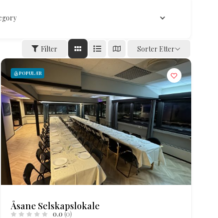
egory
Filter
Sorter Etter
POPULÆR
Åsane Selskapslokale
0.0
(0)