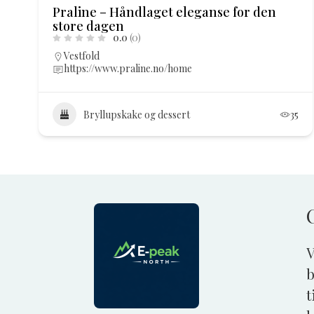
Praline – Håndlaget eleganse for den
store dagen
0.0
(0)
Vestfold
https://www.praline.no/home
Bryllupskake og dessert
35
V
b
t