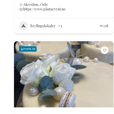
Akershus
,
Oslo
https://www.plazaevent.no
Bryllupslokaler
+3
118
POPULÆR