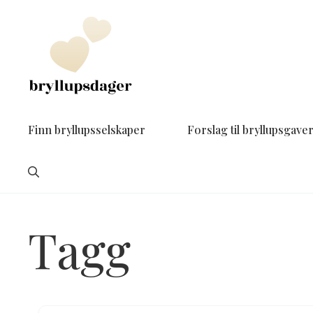
Hopp
til
innhold
Finn bryllupsselskaper
Forslag til bryllupsgave
Tagg