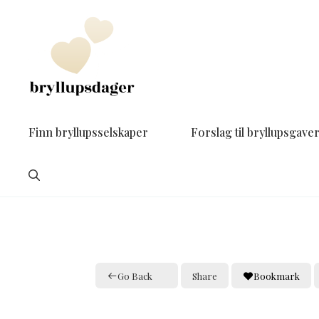
Hopp
til
innhold
Finn bryllupsselskaper
Forslag til bryllupsgave
Go Back
Share
Bookmark