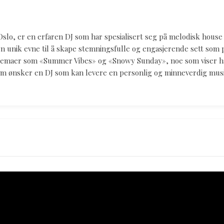
Oslo, er en erfaren DJ som har spesialisert seg på melodisk hous
en unik evne til å skape stemningsfulle og engasjerende sett som p
emaer som «Summer Vibes» og «Snowy Sunday», noe som viser hans 
som ønsker en DJ som kan levere en personlig og minneverdig mus