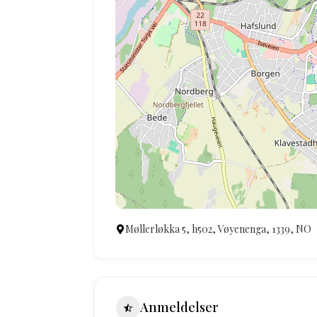
Møllerløkka 5, h502, Vøyenenga, 1339, NO
Anmeldelser