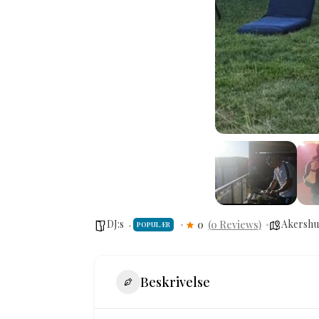
DJ:s
Akershu
0
(0 Reviews)
POPULÆR
Beskrivelse