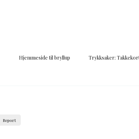
r
Hjemmeside til bryllup
Trykksaker: Takkekort
Report