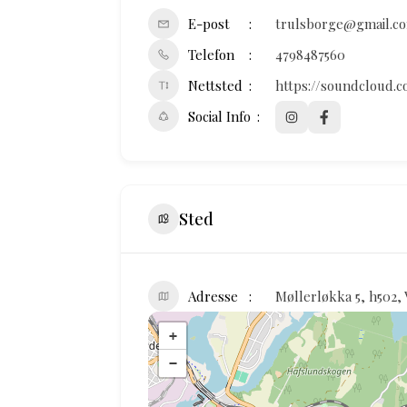
E-post
trulsborge@gmail.c
Telefon
4798487560
Nettsted
https://soundcloud.c
Social Info
Sted
Adresse
Møllerløkka 5, h502,
+
−