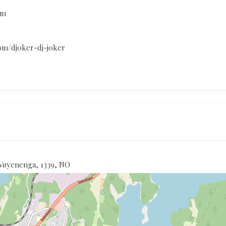
om
om/dj0ker-dj-j0ker
 Vøyenenga, 1339, NO