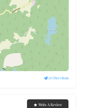
Get Directions
Write A Review